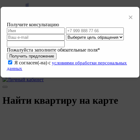
×
Получите консультацию
Пожалуйста заполните обязательные поля*
ПЕРЕУСТУПКИ.РФ
Получить предложение
Главная
О компании
Инвесторам
Все услуги
Контакты
Как
купить
Стать партнёром
Я согласен(-на) с
условиями обработки персональных
Продать квартиру
данных
+7(812)605-78-74
Найти квартиру на карте