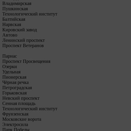
Владимирская
Пушкинская
Технологический институт
Балтийская
Нарвская
Кировский завод
Автово
Ленинский проспект
Проспект Ветеранов
Парнас
Проспект Просвещения
Озерки
Удельная
Пионерская
Чёрная речка
Петроградская
Горьковская
Невский проспект
Сенная площадь
Технологический институт
Фрунзенская
Московские ворота
Электросила
Парк Победы