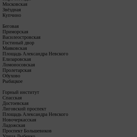
Московская
Звёздная
Купчино
Беговая
Приморская
Василеостровская
Гостиный двор
Маяковская
Площадь Александра Невского
Елизаровская
Ломоносовская
Пролетарская
Обухово
Рыбацкое
Горный институт
Спасская
Достоевская
Лиговский проспект
Площадь Александра Невского
Новочеркасская
Ладожская
Проспект Большевиков
Улица Дыбенко