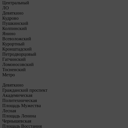
Центральный
ЛО
Девяткино
Кудрово
Пушкинский
Колпинский
Янино
Всеволожский
Курортный
Кронштадский
Петродворцовый
Гатчинский
Ломоносовский
Тосненский
Метро
Девяткино
Гражданский проспект
Академическая
Политехническая
Площадь Мужества
Лесная
Площадь Ленина
Чернышевская
Площадь Восстания