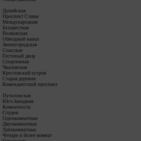
Дунайская
Проспект Славы
Международная
Бухаресткая
Волковская
Обводный канал
Звенигородская
Спасская
Гостиный двор
Спортивная
Чкаловская
Крестовский остров
Старая деревня
Комендантский проспект
Путиловская
Юго-Западная
Комнатность
Студии
Однокомнатные
Двухкомнатные
Трёхкомнатные
Четыре и более комнат
Готовность