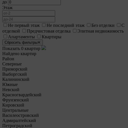
до
Этаж
Не первый этаж
Не последний этаж
Без отделки
С
отделкой
Предчистовая отделка
Элитная недвижимость
Апартаменты
Квартиры
Сбросить фильтры
✕
Показать 0 квартир
Найдено квартир
.
Район
Северные
Приморский
Выборгский
Калининский
Южные
Невский
Красногвардейский
Фрунзенский
Кировский
Центральные
Василеостровский
Адмиралтейский
Петроградский