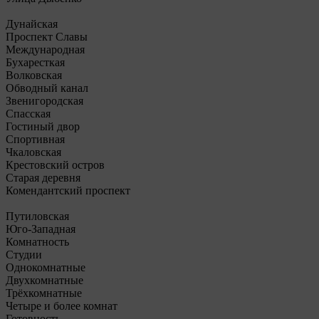
Дунайская
Проспект Славы
Международная
Бухаресткая
Волковская
Обводный канал
Звенигородская
Спасская
Гостиный двор
Спортивная
Чкаловская
Крестовский остров
Старая деревня
Комендантский проспект
Путиловская
Юго-Западная
Комнатность
Студии
Однокомнатные
Двухкомнатные
Трёхкомнатные
Четыре и более комнат
Готовность