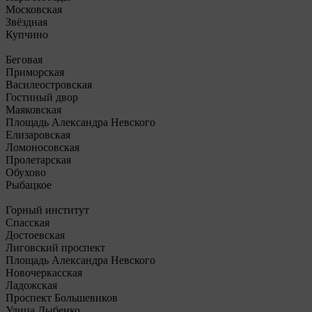
Московская
Звёздная
Купчино
Беговая
Приморская
Василеостровская
Гостиный двор
Маяковская
Площадь Александра Невского
Елизаровская
Ломоносовская
Пролетарская
Обухово
Рыбацкое
Горный институт
Спасская
Достоевская
Лиговский проспект
Площадь Александра Невского
Новочеркасская
Ладожская
Проспект Большевиков
Улица Дыбенко