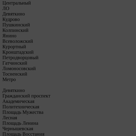
Центральный
ЛО
Девяткино
Кудрово
Пушкинский
Колпинский
Янино
Всеволожский
Курортный
Кронштадский
Петродворцовый
Гатчинский
Ломоносовский
Тосненский
Метро
Девяткино
Гражданский проспект
Академическая
Политехническая
Площадь Мужества
Лесная
Площадь Ленина
Чернышевская
Площадь Восстания