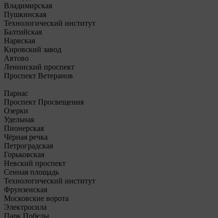
Владимирская
Пушкинская
Технологический институт
Балтийская
Нарвская
Кировский завод
Автово
Ленинский проспект
Проспект Ветеранов
Парнас
Проспект Просвещения
Озерки
Удельная
Пионерская
Чёрная речка
Петроградская
Горьковская
Невский проспект
Сенная площадь
Технологический институт
Фрунзенская
Московские ворота
Электросила
Парк Победы