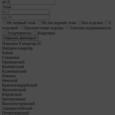
до
Этаж
Не первый этаж
Не последний этаж
Без отделки
С
отделкой
Предчистовая отделка
Элитная недвижимость
Апартаменты
Квартиры
Сбросить фильтры
✕
Показать 0 квартир
Найдено квартир
.
Район
Северные
Приморский
Выборгский
Калининский
Южные
Невский
Красногвардейский
Фрунзенский
Кировский
Центральные
Василеостровский
Адмиралтейский
Петроградский