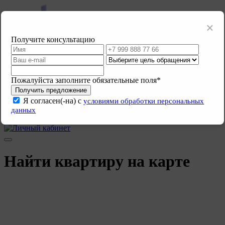
×
Получите консультацию
Пожалуйста заполните обязательные поля*
ПЕРЕУСТУПКИ.РФ
Получить предложение
Главная
О компании
Инвесторам
Все услуги
Контакты
Как
купить
Стать партнёром
Я согласен(-на) с
условиями обработки персональных
Продать квартиру
данных
+7(812)605-78-74
Найти квартиру на карте