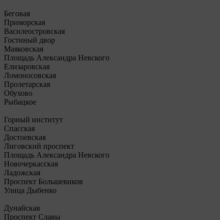
Беговая
Приморская
Василеостровская
Гостиный двор
Маяковская
Площадь Александра Невского
Елизаровская
Ломоносовская
Пролетарская
Обухово
Рыбацкое
Горный институт
Спасская
Достоевская
Лиговский проспект
Площадь Александра Невского
Новочеркасская
Ладожская
Проспект Большевиков
Улица Дыбенко
Дунайская
Проспект Славы