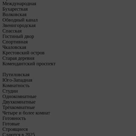
Международная
Бухаресткая
Волковская
Обводный канал
Звенигородская
Спасская
Гостиный двор
Спортивная
Чкаловская
Крестовский остров
Старая деревня
Комендантский проспект
Путиловская
Юго-Западная
Комнатность
Студии
Однокомнатные
Двухкомнатные
Трёхкомнатные
Четыре и более комнат
Готовность
Готовые
Строящиеся
Сдаются в 2025