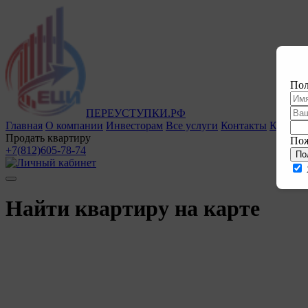
Пол
ПЕРЕУСТУПКИ.РФ
Главная
О компании
Инвесторам
Все услуги
Контакты
Как куп
Продать квартиру
Пож
+7(812)605-78-74
По
Найти квартиру на карте