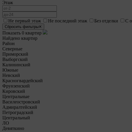
Этаж
Не первый этаж
Не последний этаж
Без отделки
С 
Сбросить фильтры
✕
Показать 0 квартир
Найдено квартир
.
Район
Северные
Приморский
Выборгский
Калининский
Южные
Невский
Красногвардейский
Фрунзенский
Кировский
Центральные
Василеостровский
Адмиралтейский
Петроградский
Центральный
ЛО
Девяткино