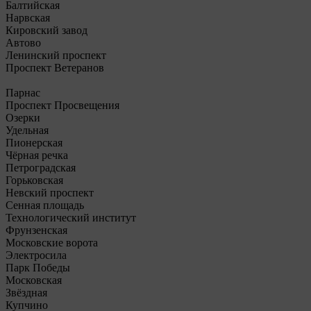
Балтийская
Нарвская
Кировский завод
Автово
Ленинский проспект
Проспект Ветеранов
Парнас
Проспект Просвещения
Озерки
Удельная
Пионерская
Чёрная речка
Петроградская
Горьковская
Невский проспект
Сенная площадь
Технологический институт
Фрунзенская
Московские ворота
Электросила
Парк Победы
Московская
Звёздная
Купчино